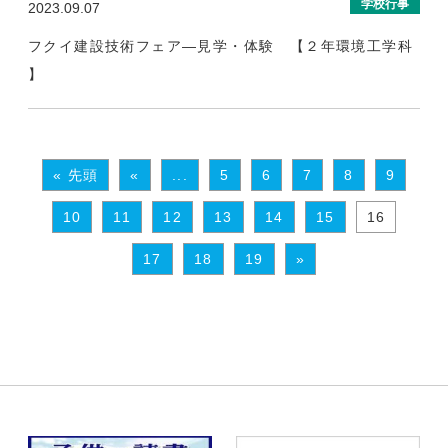
学校行事
2023.09.07
フクイ建設技術フェア―見学・体験 【２年環境工学科
】
« 先頭
«
...
5
6
7
8
9
10
11
12
13
14
15
16
17
18
19
»