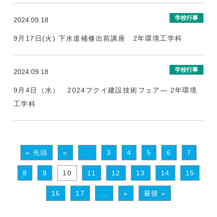
学校行事
2024.09.18
9月17日(火) 下水道補修出前講座 2年環境工学科
学校行事
2024.09.18
9月4日（水） 2024フクイ建設技術フェア― 2年環境
工学科
« 先頭
«
...
3
4
5
6
7
8
9
10
11
12
13
14
15
16
17
...
»
最後 »