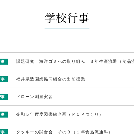
学校行事
課題研究 海洋ゴミへの取り組み ３年生産流通（食品
行事
福井県造園業協同組合の出前授業
行事
ドローン測量実習
行事
令和５年度度図書館企画（ＰＯＰつくり）
行事
クッキーの試食会 その３（１年食品流通科）
行事